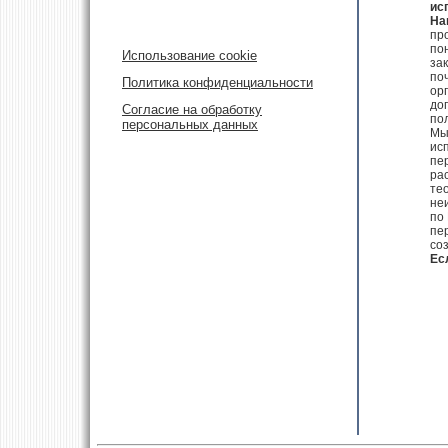
ис
На
пр
по
Использование cookie
за
поч
Политика конфиденциальности
ор
до
Согласие на обработку
по
персональных данных
Мы
ис
пе
рас
те
не
по
пе
соз
Ес