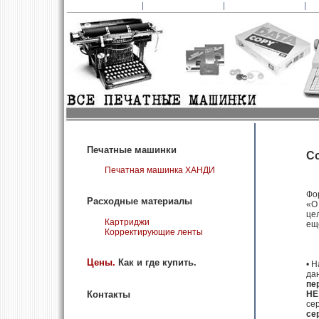
Печатные машинки
Со
Печатная машинка XAНДИ
Фо
Расходные материалы
«О
це
Картриджи
ещ
Корректирующие ленты
Цены.
Как и где купить.
• 
да
пе
Контакты
НЕ
се
се